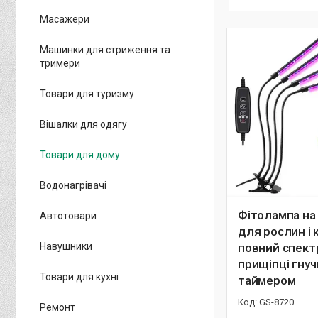
Масажери
Машинки для стриження та
тримери
Товари для туризму
Вішалки для одягу
Товари для дому
Водонагрівачі
Фітолампа на
Автотовари
для рослин і к
Навушники
повний спект
прищіпці гнуч
Товари для кухні
таймером
GS-8720
Ремонт