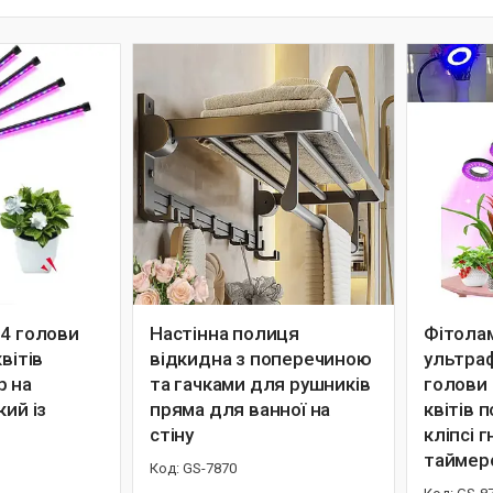
 4 голови
Настінна полиця
Фітола
вітів
відкидна з поперечиною
ультраф
р на
та гачками для рушників
голови 
кий із
пряма для ванної на
квітів 
стіну
кліпсі г
таймер
GS-7870