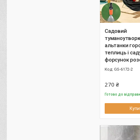
Садовий
туманоутвор
альтанки гор
теплиць і сад
форсунок роз
GS-6172-2
270 ₴
Готово до відправ
Купи