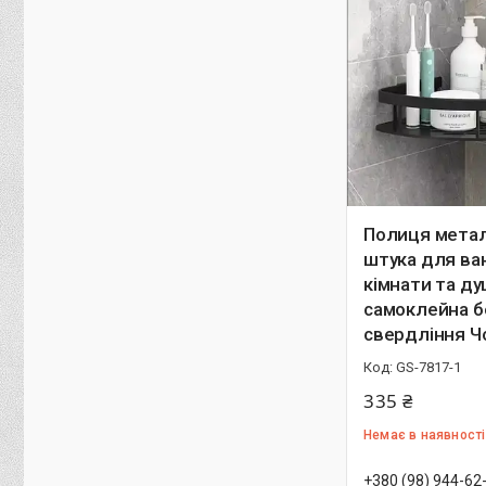
Полиця метал
штука для ва
кімнати та ду
самоклейна б
свердління Ч
GS-7817-1
335 ₴
Немає в наявності
+380 (98) 944-62