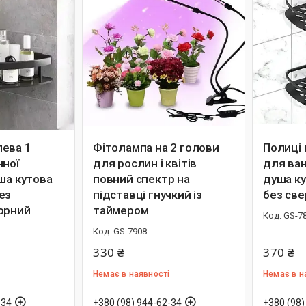
ева 1
Фітолампа на 2 голови
Полиці 
нної
для рослин і квітів
для ван
ша кутова
повний спектр на
душа ку
ез
підставці гнучкий із
без све
орний
таймером
GS-7
GS-7908
330 ₴
370 ₴
Немає в наявності
Немає в н
-34
+380 (98) 944-62-34
+380 (98)