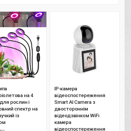
мпа
IP-камера
іолетова на 4
відеоспостереження
для рослин і
Smart Al Camera з
повний спектр на
двостороннім
нучкий із
відеодзвінком WiFi
ом
камера
відеоспостереження