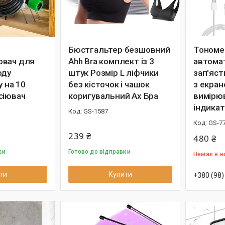
Бюстгальтер безшовний
Тономе
ювач для
Ahh Bra комплект із 3
автома
оду
штук Розмір L ліфчики
зап'яст
у на 10
без кісточок і чашок
з екра
сіювач
коригувальний Ах Бра
вимірюв
індикат
GS-1587
GS-7
239 ₴
480 ₴
ки
Готово до відправки
Немає в н
ти
Купити
+380 (98)