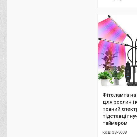
Фітолампа на
для рослин і к
повний спект
підставці гнуч
таймером
GS-5608