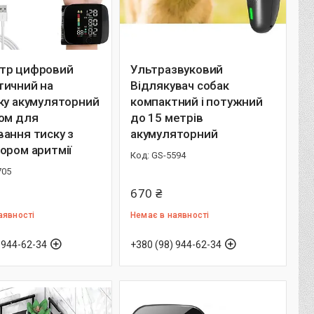
тр цифровий
Ультразвуковий
тичний на
Відлякувач собак
ку акумуляторний
компактний і потужний
ном для
до 15 метрів
ання тиску з
акумуляторний
ором аритмії
GS-5594
705
670 ₴
аявності
Немає в наявності
 944-62-34
+380 (98) 944-62-34