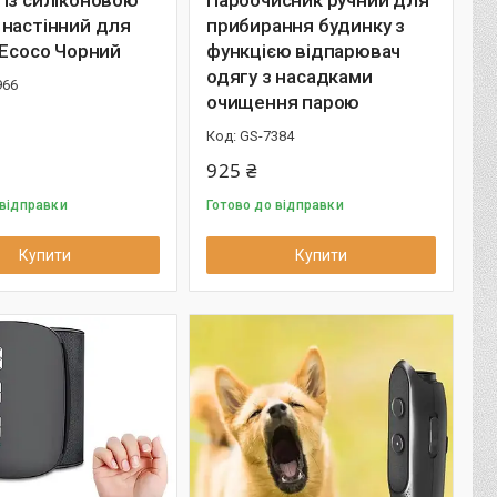
із силіконовою
Пароочисник ручний для
 настінний для
прибирання будинку з
 Ecoco Чорний
функцією відпарювач
одягу з насадками
966
очищення парою
GS-7384
925 ₴
 відправки
Готово до відправки
Купити
Купити