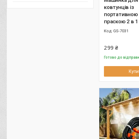
Машинка для
ковтунців із
портативною
праскою 2 в 1
GS-7031
299 ₴
Готово до відправ
Купи