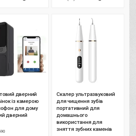
товий дверний
Скалер ультразвуковий
вінок із камерою
для чищення зубів
мофон для дому
портативний для
ий дверний
домашнього
використання для
зняття зубних каменів
590