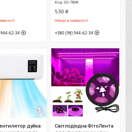
GS-7808
530 ₴
аявності
Немає в наявності
 944-62-34
+380 (98) 944-62-34
ентилятор дуйка
Світлодіодна ФітоЛента