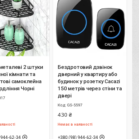
металеві 2 штуки
Бездротовий дзвінок
ної кімнати та
дверний у квартиру або
тові самоклейна
будинок у розетку Cacazi
рдління Чорні
150 метрів через стіни та
двері
817
GS-5597
430 ₴
аявності
Немає в наявності
 944-62-34
+380 (98) 944-62-34