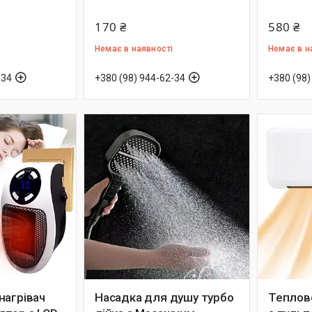
170 ₴
580 ₴
Немає в наявності
Немає в н
-34
+380 (98) 944-62-34
+380 (98)
нагрівач
Насадка для душу турбо
Теплов