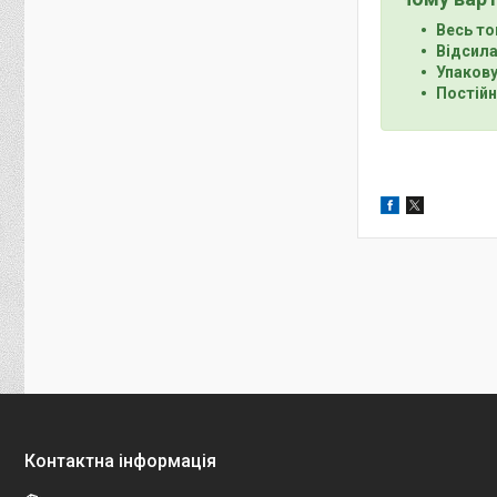
Весь то
Відсила
Упакову
Постійн