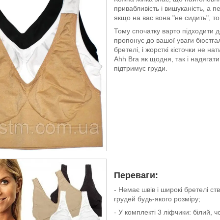
привабливість і вишуканість, а 
якщо на вас вона "не сидить", т
Тому спочатку варто підходити д
пропонує до вашої уваги бюстгал
бретелі, і жорсткі кісточки не н
Ahh Bra як щодня, так і надягат
підтримує груди.
Переваги:
- Немає швів і широкі бретелі 
грудей будь-якого розміру;
- У комплекті 3 ліфчики: білий, 