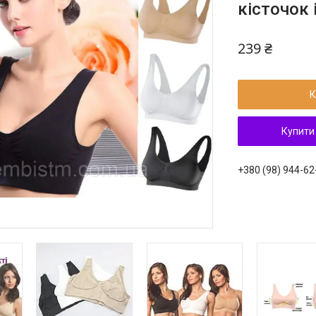
кісточок
239 ₴
К
Купити
+380 (98) 944-62