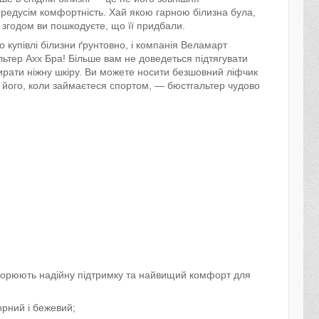
передусім комфортність. Хай якою гарною білизна була,
о згодом ви пошкодуєте, що її придбали.
о купівлі білизни ґрунтовно, і компанія Веламарт
ьтер Ахх Бра! Більше вам не доведеться підтягувати
атирати ніжну шкіру. Ви можете носити безшовний ліфчик
и його, коли займаєтеся спортом, — бюстгальтер чудово
створюють надійну підтримку та найвищий комфорт для
чорний і бежевий;