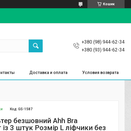
Кошик
+380 (98) 944-62-34
+380 (93) 944-62-34
нтакты
Доставка и оплата
Условия возврата
ки
Код:
GS-1587
тер безшовний Ahh Bra
із 3 штук Розмір L ліфчики без