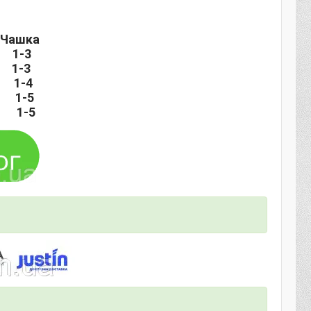
 Чашка
-3
-3
1-4
1-5
 1-5