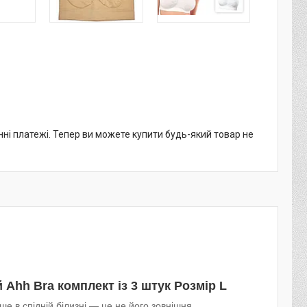
нні платежі. Тепер ви можете купити будь-який товар не
Ahh Bra комплект із 3 штук Розмір L
ше в спідній білизні — це не його зовнішня