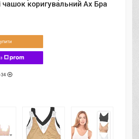
 і чашок коригувальний Ах Бра
упити
 з
-34