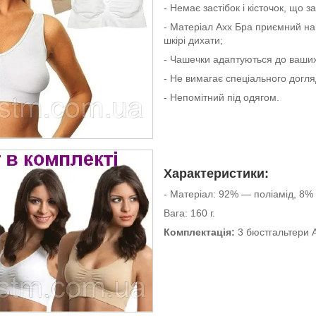
- Немає застібок і кісточок, що 
- Матеріал Ахх Бра приємний на 
шкірі дихати;
- Чашечки адаптуються до ваших
- Не вимагає спеціального догл
- Непомітний під одягом.
Характеристики:
- Матеріал: 92% — поліамід, 8%
Вага: 160 г.
Комплектація:
3 бюстгальтери А