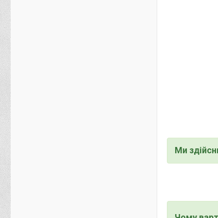
Ми здійс
Чому варт