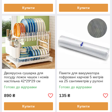
Купити
Купити
Двоярусна сушарка для
Пакети для вакууматора
посуду ложок чашок і ножів
гофровані харчові 5 метрів
настільна 42*29*29 см
на 25 сантиметрів у рулоні
металева Біла
для вакуумного пакувальника
Готово до відправки
Готово до відправки
890
135
₴
₴
Купити
Купити