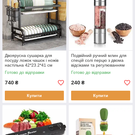
Двоярусна сушарка для
Подвійний ручний млин для
посуду ложок чашок і ножів
спецій солі перцю з двома
настільна 42*23.2*41 см
відсіками та регулюванням
металева
помелу
Готово до відправки
Готово до відправки
740
240
₴
₴
Купити
Купити