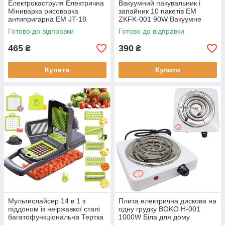
Електрокаструля Електрична
Вакуумний пакувальник і
Міниварка рисоварка
запайник 10 пакетів EM
антипригарна EM JT-18
ZKFK-001 90W Вакуумне
600W суповарка з
паковання обладнання
Готово до відправки
Готово до відправки
пароваркою 18 см
Вакууматор ручний для
продуктів
465
390
₴
₴
Купити
Купити
Мультислайсер 14 в 1 з
Плита електрична дискова на
піддоном із неіржавкої сталі
одну грудку BOKO H-001
багатофункціональна Тертка
1000W Біла для дому