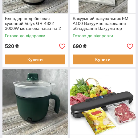
Блендер подрібнювач
Вакуумний пакувальник EM
кухонний Volyx GR-4822
A100 Вакуумне паковання
3000W металева чаша на 2
обладнання Вакууматор
літри комбайн 2 швидкості
ручної продуктів
Готово до відправки
Готово до відправки
520
690
₴
₴
Купити
Купити