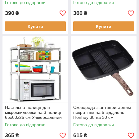
Овочерізка Шинковка
Готово до відправки
Готово до відправки
Слайсер
390
360
₴
₴
Купити
Купити
Настільна полиця для
Сковорода з антипригарним
мікрохвильовки на 3 полиці
покриттям на 5 відділень
65x60x25 см Універсальний
Honhey 38 на 30 см
кухонний стелаж
Готово до відправки
Готово до відправки
365
615
₴
₴