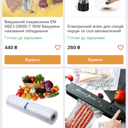
Вакуумний пакувальник EM
KBZJ-29005-T 90W Вакуумне
Електричний млин для спецій
паковання обладнання
перцю та солі автоматичний
Вакууматор ручної продуктів
Готово до відправки
Готово до відправки
440
260
₴
₴
Купити
Купити