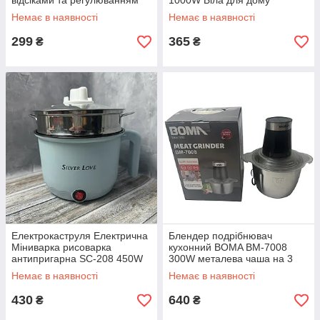
відсіками та регулюванням
1000W Біла для дому
помелу Двостороння
Немає в наявності
Немає в наявності
299
365
₴
₴
Електрокаструля Електрична
Блендер подрібнювач
Міниварка рисоварка
кухонний BOMA BM-7008
антипригарна SC-208 450W
300W металева чаша на 3
суповарка з пароваркою
літри комбайн 2 швидкості
Немає в наявності
Немає в наявності
430
640
₴
₴