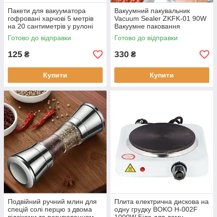
Пакети для вакууматора
Вакуумний пакувальник
гофровані харчові 5 метрів
Vacuum Sealer ZKFK-01 90W
на 20 сантиметрів у рулоні
Вакуумне паковання
для вакуумного пакувальника
обладнання Вакууматор
Готово до відправки
Готово до відправки
ручної продуктів
125
330
₴
₴
Купити
Купити
Подвійний ручний млин для
Плита електрична дискова на
спецій солі перцю з двома
одну грудку BOKO H-002F