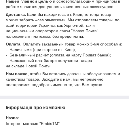
Нашей главной целью
и основополагающим принципом в
работе является доступность качественных аксессуаров
Доставка.
Если Вы находитесь в г. Киев, то тогда товар
можно забрать «самовывозом». Мы отправляем товары по
всей территории Украины, как Укрпочтой, так и
национальным оператором связи "Новая Почта"
наложенным платежом, без предоплаты.
Оплата.
Оплатить заказанный товар можно 3-мя способами:
- Наличными (при встрече в г. Киев);
- Безналичный расчёт (оплата на карту Приват банка);
- Наложенный платёж при получении товара
на складе Новой Почты.
Нам важно
, чтобы Вы остались довольны обслуживанием и
качеством товара. Заходите к нам, мы непременно
постараемся подобрать именно то, что Вам нужно
Інформація про компанію
Назва:
Інтернет магазин "EmbisTM"