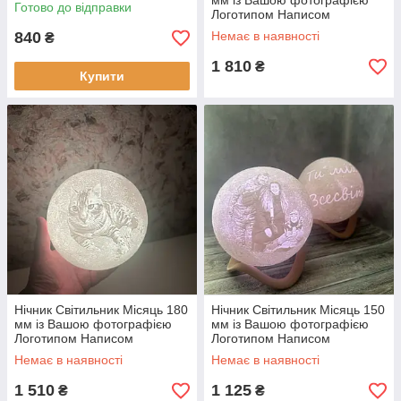
настільний дитячий 16
мм із Вашою фотографією
Готово до відправки
кольорів
Логотипом Написом
акумуляторний 16 кольорів
840
Немає в наявності
₴
пульт
1 810
₴
Купити
Нічник Світильник Місяць 180
Нічник Світильник Місяць 150
мм із Вашою фотографією
мм із Вашою фотографією
Логотипом Написом
Логотипом Написом
акумуляторний 16 кольорів
акумуляторний 16 кольорів
Немає в наявності
Немає в наявності
пульт
пульт
1 510
1 125
₴
₴