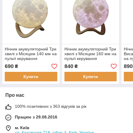
Нічник акумуляторний Три
Нічник акумуляторний Три
Нічн
хвилі з Місяцем 140 мм на
хвилі з Місяцем 160 мм на
Виса
пульті керування
пульті керування
на п
Світильник настільний
Світильник настільний
Світ
690
840
890
₴
₴
дитячий 16 кольорів
дитячий 16 кольорів
дитя
Купити
Купити
Про нас
100% позитивних з 363 відгуків за рік
Працює з 29.08.2016
м. Київ
ул. Каховская 71А, офис 4, Київ, Україна