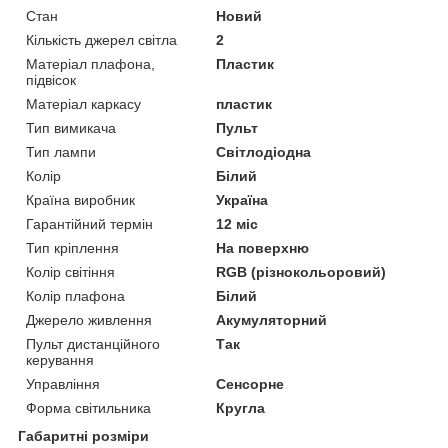
Стан
Новий
Кількість джерел світла
2
Матеріал плафона,
Пластик
підвісок
Матеріал каркасу
пластик
Тип вимикача
Пульт
Тип лампи
Світлодіодна
Колір
Білий
Країна виробник
Україна
Гарантійний термін
12 міс
Тип кріплення
На поверхню
Колір світіння
RGB (різнокольоровий)
Колір плафона
Білий
Джерело живлення
Акумуляторний
Пульт дистанційного
Так
керування
Управління
Сенсорне
Форма світильника
Кругла
Габаритні розміри