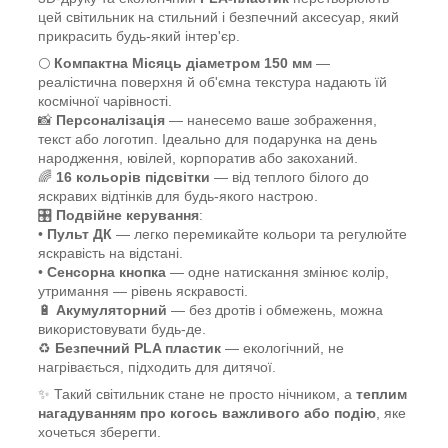
цей світильник на стильний і безпечний аксесуар, який
прикрасить будь-який інтер'єр.
🌕
Компактна Місяць діаметром 150 мм
—
реалістична поверхня й об'ємна текстура надають їй
космічної чарівності.
📸
Персоналізація
— нанесемо ваше зображення,
текст або логотип. Ідеально для подарунка на день
народження, ювілей, корпоратив або закоханий.
🌈
16 кольорів підсвітки
— від теплого білого до
яскравих відтінків для будь-якого настрою.
🎛️
Подвійне керування
:
•
Пульт ДК
— легко перемикайте кольори та регулюйте
яскравість на відстані.
•
Сенсорна кнопка
— одне натискання змінює колір,
утримання — рівень яскравості.
🔋
Акумуляторний
— без дротів і обмежень, можна
використовувати будь-де.
♻️
Безпечний PLA пластик
— екологічний, не
нагрівається, підходить для дитячої.
✨ Такий світильник стане не просто нічником, а
теплим
нагадуванням про когось важливого або подію
, яке
хочеться зберегти.