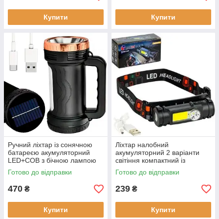
Купити
Купити
Ручний ліхтар із сонячною
Ліхтар налобний
батареєю акумуляторний
акумуляторний 2 варіанти
LED+COB з бічною лампою
світіння компактний із
кемпінговий ліхтар
магнітом на голову
Готово до відправки
Готово до відправки
470
239
₴
₴
Купити
Купити