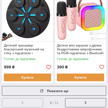
Дитячий тренажер
Дитяче міні караоке з двома
боксерський музичний на
бездротовими мікрофонами
стіну з підсвіткою і
та RGB-підсвіткою з Bluetooth
рукавичками Акумуляторний
колонкою колонка-караоке
Готово до відправки
Готово до відправки
з Блютуз
Рожева
999
390
₴
₴
Купити
Купити
Показати ще
1
/ 11