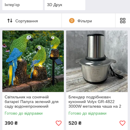
Інтер'єр
3D Друк
Сортування
0
Фільтри
Світильник на сонячній
Блендер подрібнювач
батареї Папуга зелений для
кухонний Volyx GR-4822
саду водонепроникний
3000W металева чаша на 2
садовий ліхтар
літри комбайн 2 швидкості
Готово до відправки
Готово до відправки
390
520
₴
₴