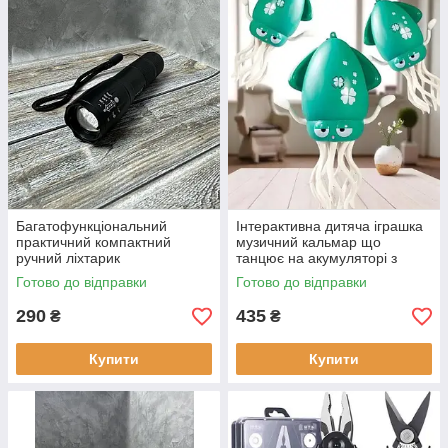
Багатофункціональний
Інтерактивна дитяча іграшка
практичний компактний
музичний кальмар що
ручний ліхтарик
танцює на акумуляторі з
акумуляторний із
риболовлею Бігальний
Готово до відправки
Готово до відправки
заряджанням і перехідником
на батарейки
290
435
₴
₴
Купити
Купити