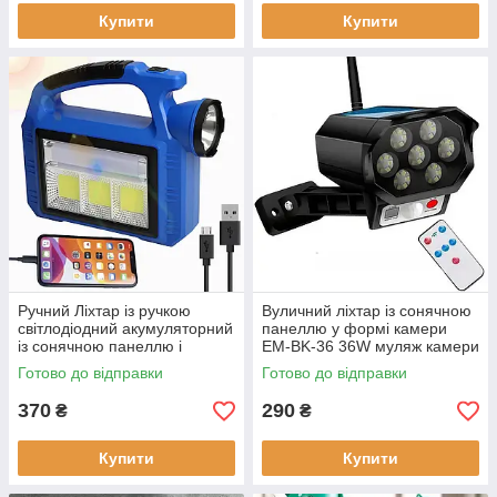
Купити
Купити
Ручний Ліхтар із ручкою
Вуличний ліхтар із сонячною
світлодіодний акумуляторний
панеллю у формі камери
із сонячною панеллю і
EM-BK-36 36W муляж камери
PowerBank
з пультом і датчиком руху
Готово до відправки
Готово до відправки
370
290
₴
₴
Купити
Купити