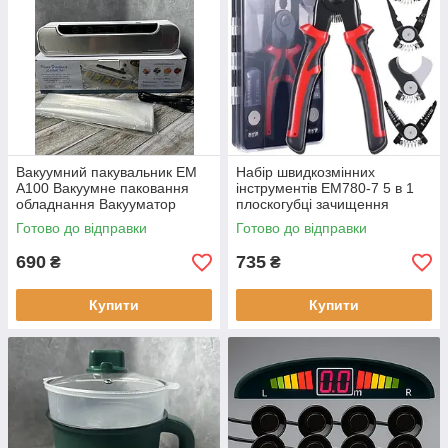
Вакуумний пакувальник EM
Набір швидкозмінних
A100 Вакуумне паковання
інструментів EM780-7 5 в 1
обладнання Вакууматор
плоскогубці зачищення
ручної продуктів
ізоляції дротів обтискні щипці
Готово до відправки
Готово до відправки
ножиці для металу
690
735
₴
₴
Купити
Купити