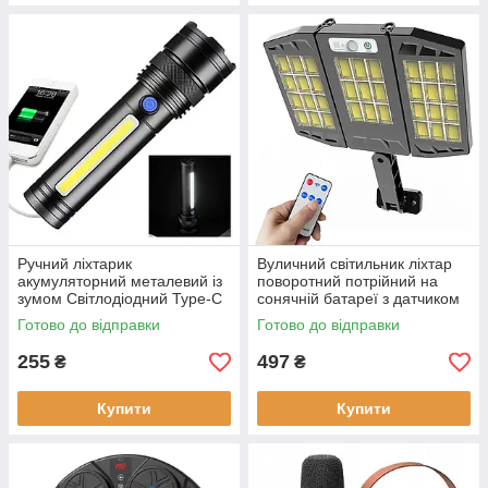
Ручний ліхтарик
Вуличний світильник ліхтар
акумуляторний металевий із
поворотний потрійний на
зумом Світлодіодний Type-C
сонячній батареї з датчиком
заряджання
руху LED Лампами настінний
Готово до відправки
Готово до відправки
255
497
₴
₴
Купити
Купити