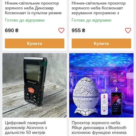
Нічник-світильник проєктор
Нічник-світильник проєктор
зоряного неба Динозавр
зоряного неба Космонавт
Космонавт із пультом режим
керування програмою з
Лазерний проєктор
пультом режим Лазерний
Готово до відправки
Готово до відправки
проєктор
690
955
₴
₴
Купити
Купити
Цифровий лазерний
Проєктор зоряного неба
далекомір Aicevoos з
Яйце динозавра з Bluetooth
дальністю 50 метрів
колонкою функцією нічника