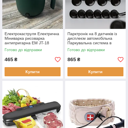
Електрокаструля Електрична
Парктронік на 8 датчиків із
Міниварка рисоварка
дисплеєм автомобільна
антипригарна EM JT-18
Паркувальна система в
600W суповарка з
передній і задній бампер
Готово до відправки
Готово до відправки
пароваркою 18 см
465
865
₴
₴
Купити
Купити