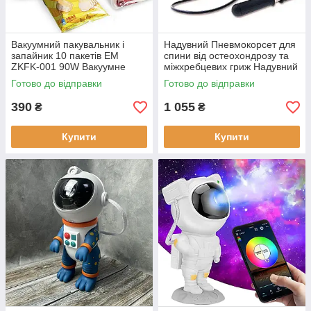
Вакуумний пакувальник і
Надувний Пневмокорсет для
запайник 10 пакетів EM
спини від остеохондрозу та
ZKFK-001 90W Вакуумне
міжхребцевих гриж Надувний
паковання обладнання
корсет пояс для спини та
Готово до відправки
Готово до відправки
Вакууматор ручний для
попереку
продуктів
390
1 055
₴
₴
Купити
Купити