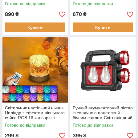
Електронна рулетка з
та таймера та пультом
Готово до відправки
Готово до відправки
дисплеєм на батарейках
890
670
₴
₴
Купити
Купити
Світильник настільний нічник
Ручний акумуляторний ліхтар
Циліндр з ефектом північного
із сонячною панеллю й
сяйва RGB 16 кольорів з
бічним світлом Світлодіодний
пультом живлення від
ліхтар-лампа з PowerBank
Готово до відправки
Готово до відправки
батарейок або USB
299
395
₴
₴