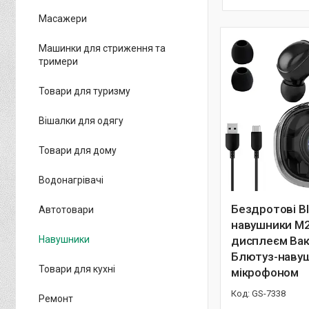
Масажери
Машинки для стриження та
тримери
Товари для туризму
Вішалки для одягу
Товари для дому
Водонагрівачі
Бездротові Bl
Автотовари
навушники M
Навушники
дисплеєм Вак
Блютуз-навуш
Товари для кухні
мікрофоном
GS-7338
Ремонт