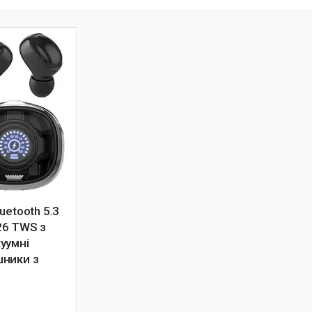
uetooth 5.3
26 TWS з
уумні
ники з