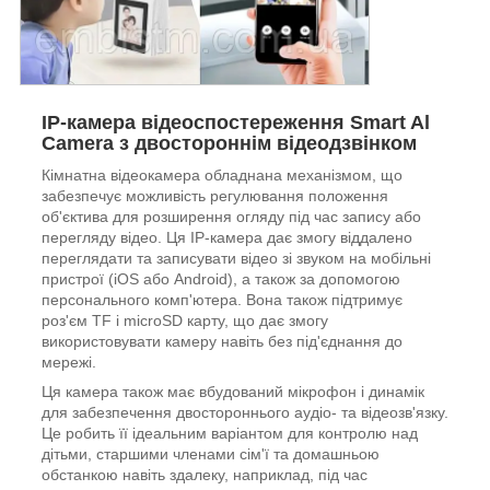
IP-камера відеоспостереження Smart Al
Camera з двостороннім відеодзвінком
Кімнатна відеокамера обладнана механізмом, що
забезпечує можливість регулювання положення
об'єктива для розширення огляду під час запису або
перегляду відео. Ця IP-камера дає змогу віддалено
переглядати та записувати відео зі звуком на мобільні
пристрої (iOS або Android), а також за допомогою
персонального комп'ютера. Вона також підтримує
роз'єм TF і microSD карту, що дає змогу
використовувати камеру навіть без під'єднання до
мережі.
Ця камера також має вбудований мікрофон і динамік
для забезпечення двостороннього аудіо- та відеозв'язку.
Це робить її ідеальним варіантом для контролю над
дітьми, старшими членами сім'ї та домашньою
обстанкою навіть здалеку, наприклад, під час