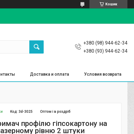
Кошик
+380 (98) 944-62-34
+380 (93) 944-62-34
нтакты
Доставка и оплата
Условия возврата
ки
Код:
3d-3025
Оптом і в роздріб
римач профілю гіпсокартону на
лазерному рівню 2 штуки