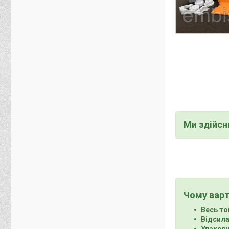
Ми здійс
Чому варт
Весь то
Відсила
Упакову