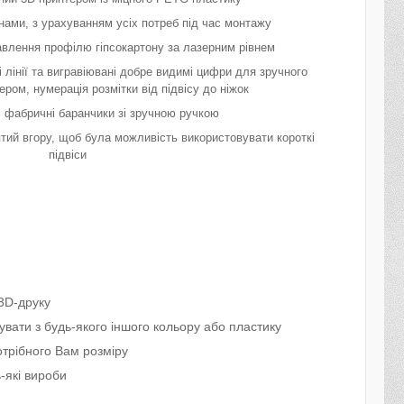
нами, з урахуванням усіх потреб під час монтажу
авлення профілю гіпсокартону за лазерним рівнем
і лінії та вигравіювані добре видимі цифри для зручного
ром, нумерація розмітки від підвісу до ніжок
 фабричні баранчики зі зручною ручкою
тий вгору, щоб була можливість використовувати короткі
підвіси
3D-друку
вати з будь-якого іншого кольору або пластику
трібного Вам розміру
-які вироби