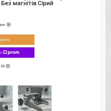
Без магнітів Сірий
іни
упити
 з
-34