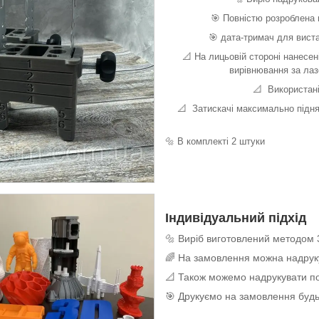
🎯 Повністю розроблена 
🎯 дата-тримач для вист
📐 На лицьовій стороні нанесен
вирівнювання за лазе
📐 Використані
📐 Затискачі максимально підня
🔩 В комплекті 2 штуки
Індивідуальний підхід
🔩 Виріб виготовлений методом 
🌈 На замовлення можна надруку
📐 Також можемо надрукувати по
🎯 Друкуємо на замовлення будь