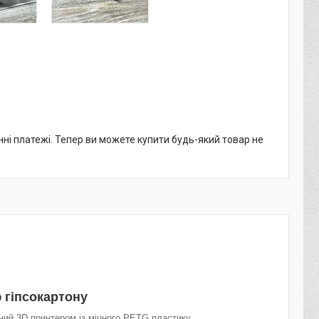
нні платежі. Тепер ви можете купити будь-який товар не
 гіпсокартону
ний 3D принтером із міцного PETG пластику