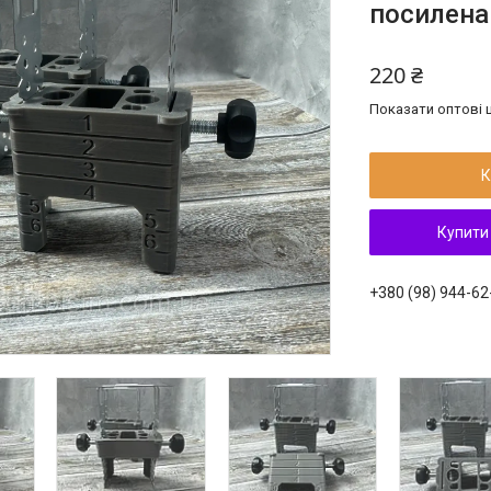
посилена 
220 ₴
Показати оптові ц
К
Купити
+380 (98) 944-62