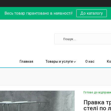
Весь товар гарантовано в наявності!
До каталогу
Главная
Товары и услуги
О нас
Ко
Готово до відправ
Правка т
стелі по 