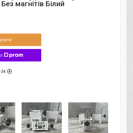
Без магнітів Білий
упити
 з
-34