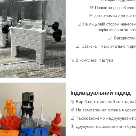
🎯 Повністю розроблена 
🎯 дата-тримач для вист
📐 На лицьовій стороні нанесен
вирівнювання за лазе
📐 Використані
📐 Затискачі максимально підня
🔩 В комплекті 4 штуки
Індивідуальний підхід
🔩 Виріб виготовлений методом 
🌈 На замовлення можна надруку
📐 Також можемо надрукувати по
🎯 Друкуємо на замовлення будь