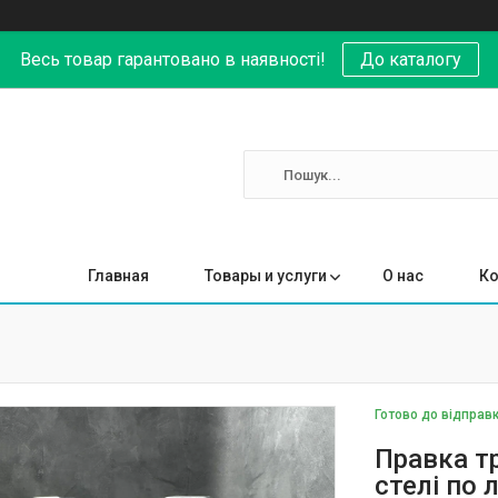
Весь товар гарантовано в наявності!
До каталогу
Главная
Товары и услуги
О нас
Ко
Готово до відправ
Правка т
стелі по 