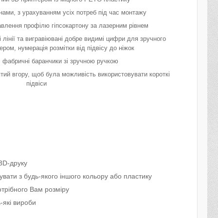
нами, з урахуванням усіх потреб під час монтажу
авлення профілю гіпсокартону за лазерним рівнем
і лінії та вигравіювані добре видимі цифри для зручного
ром, нумерація розмітки від підвісу до ніжок
 фабричні баранчики зі зручною ручкою
тий вгору, щоб була можливість використовувати короткі
підвіси
3D-друку
вати з будь-якого іншого кольору або пластику
трібного Вам розміру
-які вироби