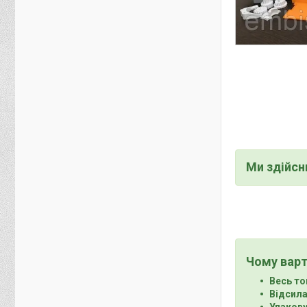
Ми здійс
Чому варт
Весь то
Відсила
Упакову