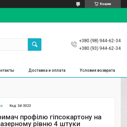
Кошик
+380 (98) 944-62-34
+380 (93) 944-62-34
нтакты
Доставка и оплата
Условия возврата
ки
Код:
3d-3023
римач профілю гіпсокартону на
лазерному рівню 4 штуки