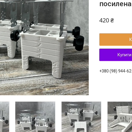
посилена 
420 ₴
К
Купити
+380 (98) 944-62