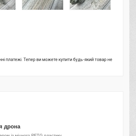
нні платежі. Тепер ви можете купити будь-який товар не
я дрона
ером із міцного PETG пластику