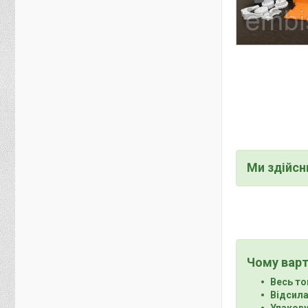
Ми здійс
Чому варт
Весь то
Відсила
Упакову