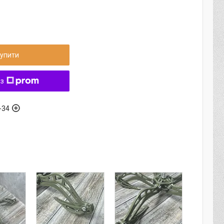
упити
 з
-34