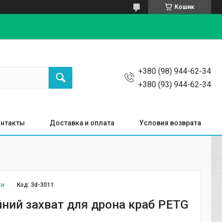
Кошик
+380 (98) 944-62-34
+380 (93) 944-62-34
нтакты
Доставка и оплата
Условия возврата
ки
Код:
3d-3011
йний захват для дрона краб PETG