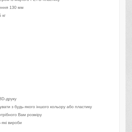
ення 130 мм
 кг
3D-друку
вати з будь-якого іншого кольору або пластику
трібного Вам розміру
-які вироби