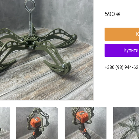
590 ₴
К
Купити
+380 (98) 944-62