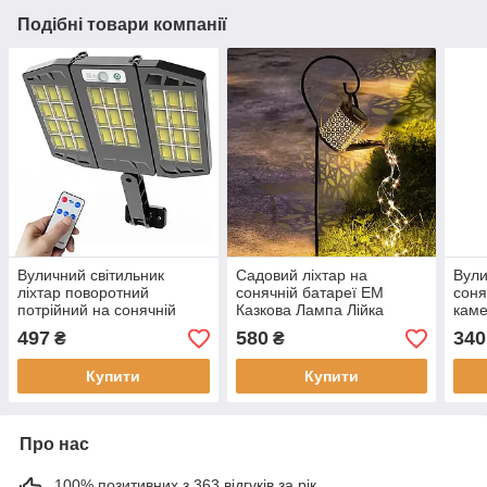
Подібні товари компанії
Вуличний світильник
Садовий ліхтар на
Вули
ліхтар поворотний
сонячній батареї EM
соня
потрійний на сонячній
Казкова Лампа Лійка
кам
батареї з датчиком руху
світильник металевий
муля
497
580
340
₴
₴
LED Лампами настінний
кований
датч
Купити
Купити
Про нас
100% позитивних з 363 відгуків за рік