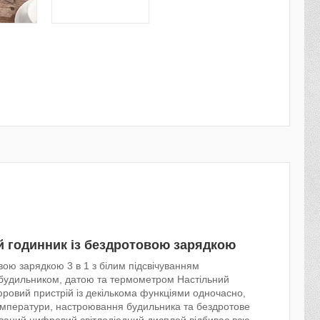
й годинник із бездротовою зарядкою
вою зарядкою 3 в 1 з білим підсвічуванням
 з будильником, датою та термометром Настільний
ровий пристрій із декількома функціями одночасно,
температури, настроювання будильника та бездротове
ваний цифровий світлодіодний дисплей відбиває всю