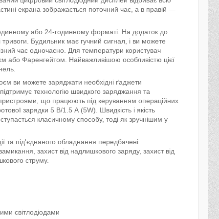
астині екрана зображається поточний час, а в правій —
одинному або 24-годинному форматі. На додаток до
тривоги. Будильник має гучний сигнал, і ви можете
різний час одночасно. Для температури користувач
єм або Фаренгейтом. Найважливішою особливістю цієї
нель.
оєм ви можете заряджати необхідні ґаджети
 підтримує технологію швидкого заряджання та
 пристроями, що працюють під керуванням операційних
отової зарядки 5 В/1.5 А (5W). Швидкість і якість
тупається класичному способу, тоді як зручнішим у
ії та під'єднаного обладнання передбачені
о замикання, захист від надлишкового заряду, захист від
шкового струму.
кими світлодіодами