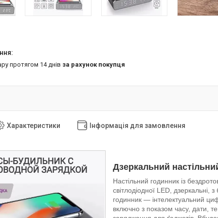
ару протягом 14 днів
за рахунок покупця
Характеристики
Інформація для замовлення
Дзеркальний настільни
Настільний годинник із бездрото
світлодіодної LED, дзеркальні,
годинник — інтелектуальний циф
включно з показом часу, дати, 
заряджання для ґаджетів. Вбудо