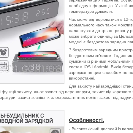
необхідну інформацію. У лівій ч
температура довкілля.
Час може відтворюватися в 12-г
нормального часу також можливі 
налаштувати до трьох тривог у 
може вибрати одиниці за Цельсі
моделі є бездротова зарядна па
З бездротовим зарядним пристр
бездротовим зв'язком. Годинник
сумісний із різними мобільними
систем iOS і Android. Вихід бездр
заряджання цим способом не пос
використанні.
Для захисту найзаряднішої станц
і функції захисту, як-от захист від перенапруги, захист від коротког
ератури, захист зовнішніх електромагнітних полів і захист від надли
Особливості.
- Високоякісний дисплей із вели