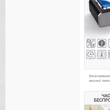
багаторівнев
високої темп