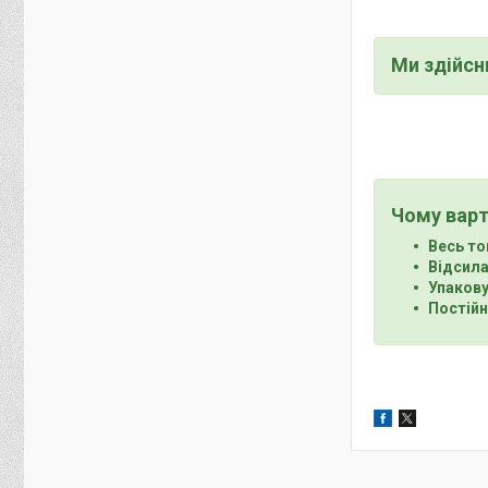
Ми здійс
Чому варт
Весь то
Відсила
Упакову
Постійн