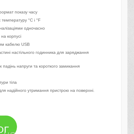
формат показу часу
 температуру °C і °F
гналізаціями одночасно
 на корпусі
ням кабелю USB
астині настільного годинника для заряджання
их падінь напруги та короткого замикання
тури тіла
 для надійного утримання пристрою на поверхні.