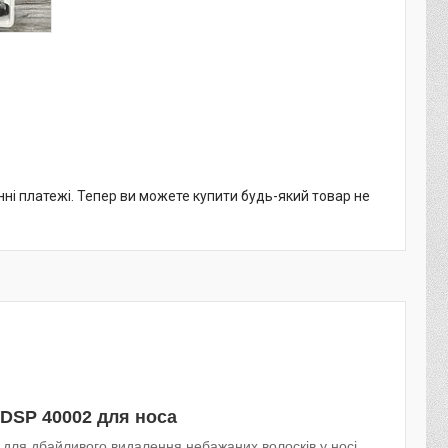
нні платежі. Тепер ви можете купити будь-який товар не
DSP 40002 для носа
для дбайливого видалення небажаних волосків у носі