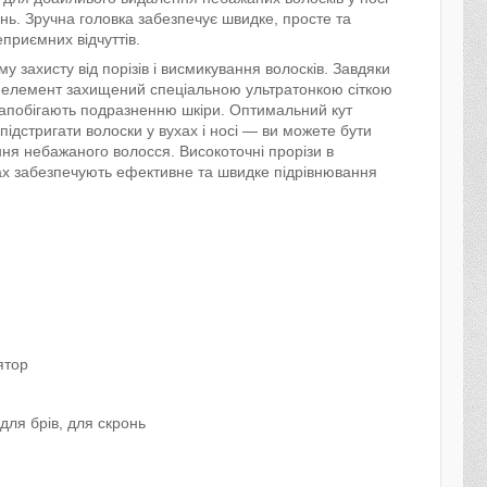
ронь. Зручна головка забезпечує швидке, просте та
приємних відчуттів.
 захисту від порізів і висмикування волосків. Завдяки
й елемент захищений спеціальною ультратонкою сіткою
 запобігають подразненню шкіри. Оптимальний кут
підстригати волоски у вухах і носі — ви можете бути
ння небажаного волосся. Високоточні прорізи в
х забезпечують ефективне та швидке підрівнювання
ятор
 для брів, для скронь