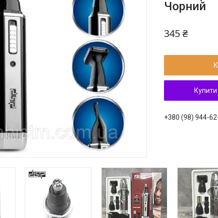
Чорний
345 ₴
К
Купити
+380 (98) 944-62