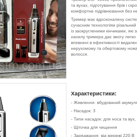
та вухах, підготування брів і ск
комфортне підрівнювання без не
Тример має вдосконалену систему
сучасним технологіям різальни
із заокругленими кінчиками, які
нахилу тримера дає змогу легко 
впевнені в ефективності видале
нерухомому та обертовому ножа
волосся.
Характеристики:
- Живлення: вбудований акумул
- Насадок: 3
- Типи насадок: для носа та вух,
- Щіточка для чищення
- Заряджання: від мережі 220 В