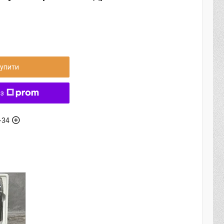
упити
 з
-34