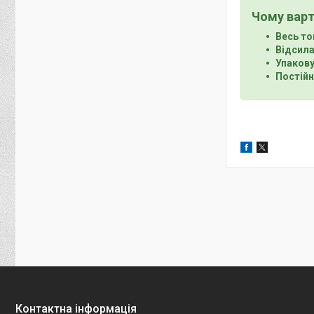
Чому варт
Весь то
Відсила
Упакову
Постійн