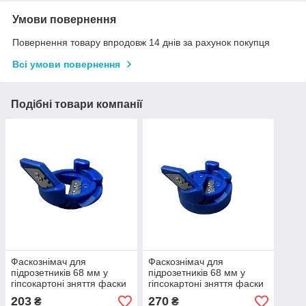
Умови повернення
Повернення товару впродовж 14 днів за рахунок покупця
Всі умови повернення
Подібні товари компанії
Фаскознімач для
Фаскознімач для
підрозетників 68 мм у
підрозетників 68 мм у
гіпсокартоні зняття фаски
гіпсокартоні зняття фаски
з чохлом для безпечного
203
270
₴
₴
зберігання