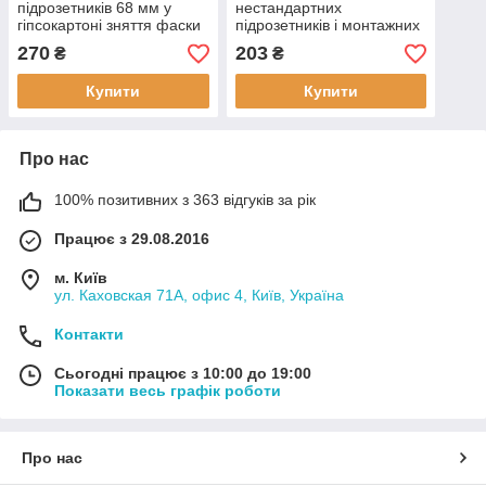
підрозетників 68 мм у
нестандартних
гіпсокартоні зняття фаски
підрозетників і монтажних
з чохлом для безпечного
коробок 73 мм у
270
203
₴
₴
зберігання
гіпсокартоні зняття фаски
Купити
Купити
Про нас
100% позитивних з 363 відгуків за рік
Працює з 29.08.2016
м. Київ
ул. Каховская 71А, офис 4, Київ, Україна
Контакти
Сьогодні працює з 10:00 до 19:00
Показати весь графік роботи
Про нас