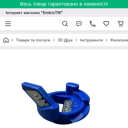
Весь товар гарантовано в наявності!
Інтернет магазин "EmbisTM"
Товари та послуги
3D Друк
Інструменти
Фаскознім