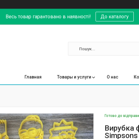
Весь товар гарантовано в наявності!
До каталогу
Главная
Товары и услуги
О нас
Ко
Готово до відправ
Вирубка 
Simpsons