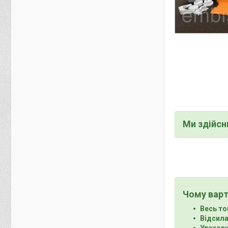
Ми здійс
Чому варт
Весь то
Відсила
Упакову