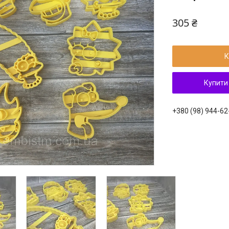
305 ₴
К
Купити
+380 (98) 944-62