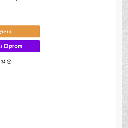
упити
 з
-34