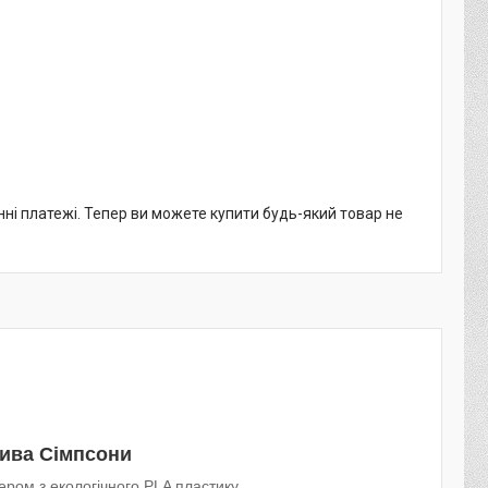
нні платежі. Тепер ви можете купити будь-який товар не
ива Сімпсони
ером з екологічного PLA пластику