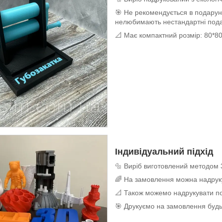
🎯 Не рекомендується в подару
нелюбимають нестандартні под
📐 Має компактний розмір: 80*8
Індивідуальний підхід
🔩 Виріб виготовлений методом 
🌈 На замовлення можна надруку
📐 Також можемо надрукувати по
🎯 Друкуємо на замовлення будь