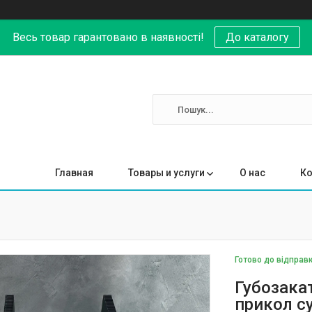
Весь товар гарантовано в наявності!
До каталогу
Главная
Товары и услуги
О нас
Ко
Готово до відправ
Губозака
прикол с