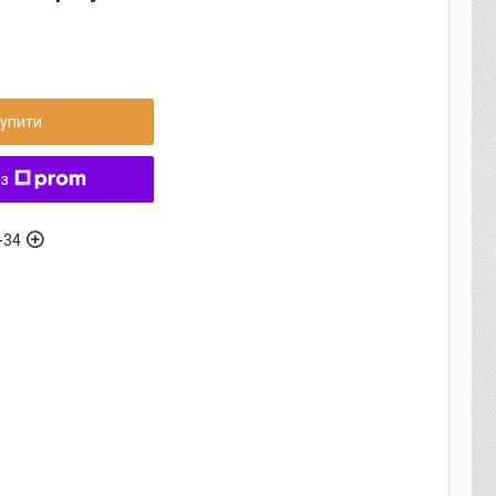
упити
 з
-34