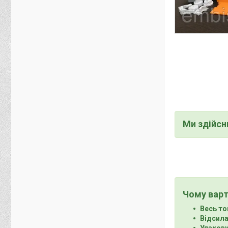
Ми здійс
Чому варт
Весь то
Відсила
Упакову