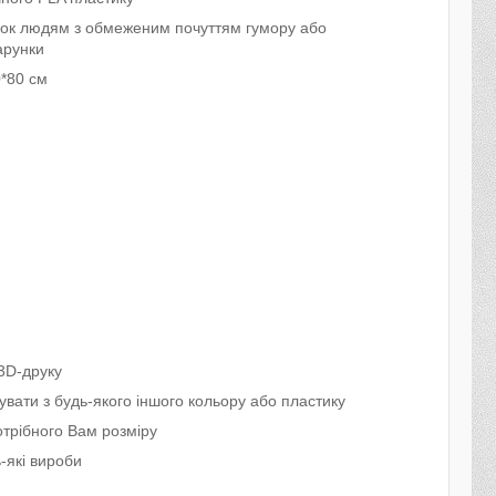
нок людям з обмеженим почуттям гумору або
арунки
0*80 см
3D-друку
вати з будь-якого іншого кольору або пластику
трібного Вам розміру
-які вироби