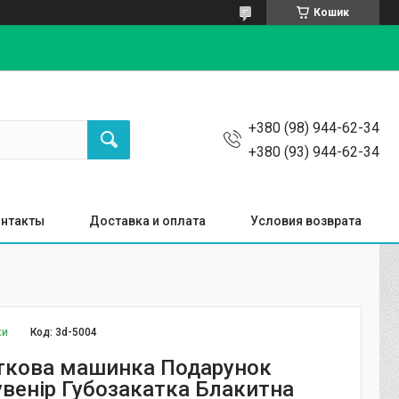
Кошик
+380 (98) 944-62-34
+380 (93) 944-62-34
нтакты
Доставка и оплата
Условия возврата
ки
Код:
3d-5004
ткова машинка Подарунок
увенір Губозакатка Блакитна