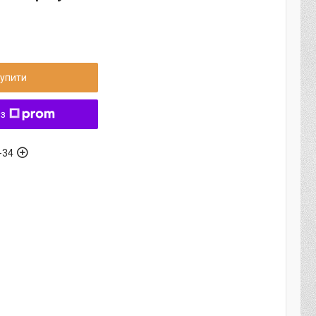
упити
 з
-34