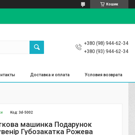
Кошик
+380 (98) 944-62-34
+380 (93) 944-62-34
нтакты
Доставка и оплата
Условия возврата
ки
Код:
3d-5002
ткова машинка Подарунок
увенір Губозакатка Рожева