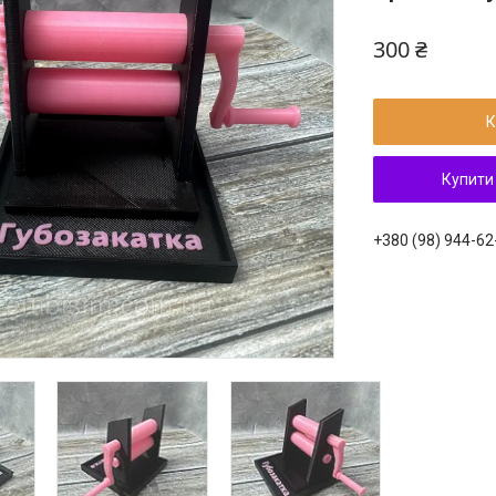
300 ₴
К
Купити
+380 (98) 944-62