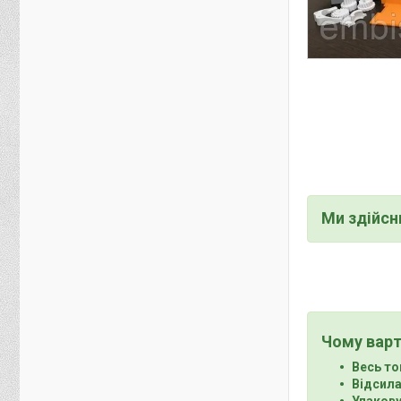
Ми здійс
Чому варт
Весь то
Відсила
Упакову