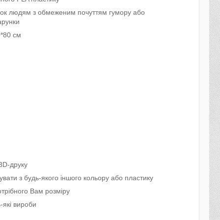
нок людям з обмеженим почуттям гумору або
арунки
0*80 см
3D-друку
вати з будь-якого іншого кольору або пластику
трібного Вам розміру
-які вироби