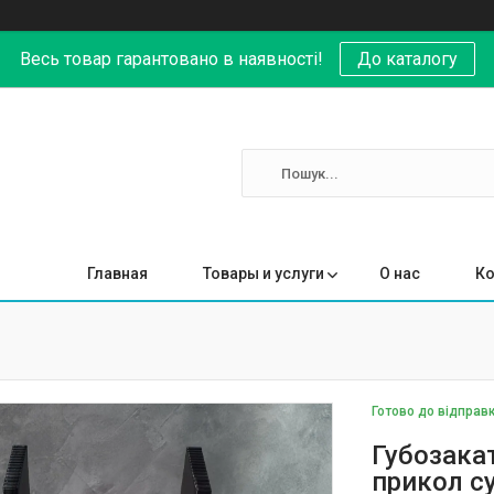
Весь товар гарантовано в наявності!
До каталогу
Главная
Товары и услуги
О нас
Ко
Готово до відправ
Губозака
прикол с