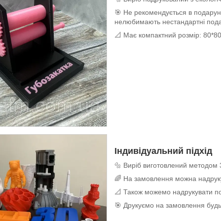
🎯 Не рекомендується в подару
нелюбимають нестандартні под
📐 Має компактний розмір: 80*8
Індивідуальний підхід
🔩 Виріб виготовлений методом 
🌈 На замовлення можна надруку
📐 Також можемо надрукувати по
🎯 Друкуємо на замовлення будь