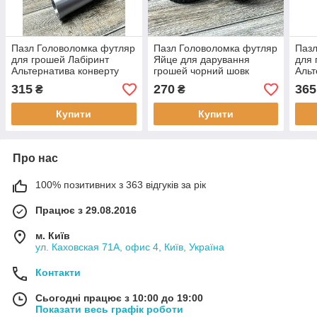
Пазл Головоломка футляр
Пазл Головоломка футляр
Пазл
для грошей Лабіринт
Яйце для дарування
для 
Альтернатива конверту
грошей чорний шовк
Альт
для грошей Шовк Срібло з
Лабіринт Альтернатива
для 
315
270
365
₴
₴
точками
конверту
з р
Купити
Купити
Про нас
100% позитивних з 363 відгуків за рік
Працює з 29.08.2016
м. Київ
ул. Каховская 71А, офис 4, Київ, Україна
Контакти
Сьогодні працює з 10:00 до 19:00
Показати весь графік роботи