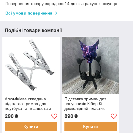
Повернення товару впродовж 14 днів за рахунок покупця
Всі умови повернення
Подібні товари компанії
Алюмінієва складана
Підставка тримач для
підставка тримач для
навушників Кібер Кіт
ноутбука та планшета з
двоколірний пластик
регульованою висотою
червоно-синій
290
890
₴
₴
Купити
Купити