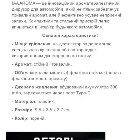
IAA AROMA — це інноваційний ароматерапевтичний
дифузор для автомобілів, який не тільки забезпечує
тривалий аромат, але й ефективно усуває неприємні
запахи. Компактний та стильний пристрій легко
впишеться в інтер'єр будь-якого автомобіля.
Основні характеристики:
- Місце кріплення
: на дефлектор за допомогою
спеціального кріплення або на торпеду з
використанням двостороннього скотчу.
- Аромат
: стійкий і тривалий.
- Об'єм
: комплект містить 4 флакони по 5 мл (по два
флакони кожного аромату).
- Джерело живлення
: вбудований акумулятор 300
mAh, заряджається через порт Type-C.
- Матеріал
: пластик
- Розміри
: 9,5 x 3,5 x 2,7 см.
- Колір
: чорний.