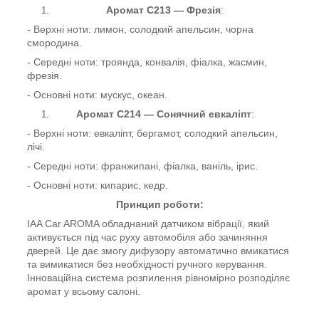
Аромат С213 — Фрезія
:
- Верхні ноти: лимон, солодкий апельсин, чорна
смородина.
- Середні ноти: троянда, конвалія, фіалка, жасмин,
фрезія.
- Основні ноти: мускус, океан.
Аромат С214 — Сонячний евкаліпт
:
- Верхні ноти: евкаліпт, бергамот, солодкий апельсин,
лічі.
- Середні ноти: франжипані, фіалка, ваніль, ірис.
- Основні ноти: кипарис, кедр.
Принцип роботи:
IAA Car AROMA обладнаний датчиком вібрації, який
активується під час руху автомобіля або зачиняння
дверей. Це дає змогу дифузору автоматично вмикатися
та вимикатися без необхідності ручного керування.
Інноваційна система розпилення рівномірно розподіляє
аромат у всьому салоні.