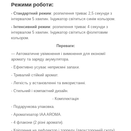
Режими роботи:
- Стандартний режим
: розпилення триває 2,5 секунди з
інтервалом 5 хвилин. Індикатор світиться синім кольором.
- Інтенсивний режим
: розпилення триває 4 секунди з
інтервалом 5 хвилин. Індикатор світиться фіолетовим
кольором.
Переваги:
— Автоматичне увімкнення і вимкнення для економії
аромату та заряду акумулятора.
- Ефективно усуває неприємні запахи.
- Тривалий стійкий аромат.
- Легкість у встановленні та використанні.
- Стильний і компактний дизайн.
- Комплектація
- Подарункова упаковка.
- Ароматизатор IAA AROMA.
- 4 флакони (2 різні аромати).
- Кріплення на дефлектор і торпеду (двохсторонній скотч).