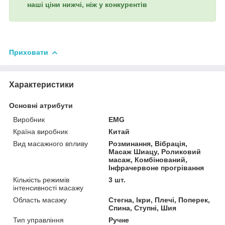
наші ціни нижчі, ніж у конкурентів
Приховати
Характеристики
Основні атрибути
Виробник
EMG
Країна виробник
Китай
Вид масажного впливу
Розминання, Вібрація,
Масаж Шиацу, Роликовий
масаж, Комбінований,
Інфрачервоне прогрівання
Кількість режимів
3 шт.
інтенсивності масажу
Область масажу
Стегна, Ікри, Плечі, Поперек,
Спина, Ступні, Шия
Тип управління
Ручне