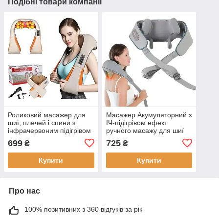
Подібні товари компанії
Роликовий масажер для
Масажер Акумуляторний з
шиї, плечей і спини з
ІЧ-підігрівом ефект
інфрачервоним підігрівом
ручного масажу для шиї
Шиацу Massager of Neck
плечей і попереку Шіацу
699
725
₴
₴
Kneading Вібро
Купити
Купити
Про нас
100% позитивних з 360 відгуків за рік