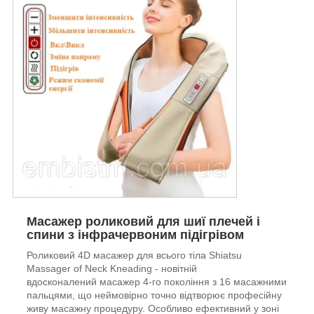
Масажер роликовий для шиї плечей і
спини з інфрачервоним підігрівом
Роликовий 4D масажер для всього тіла Shiatsu
Massager of Neck Kneading - новітній
вдосконалений масажер 4-го покоління з 16 масажними
пальцями, що неймовірно точно відтворює професійну
живу масажну процедуру. Особливо ефективний у зоні