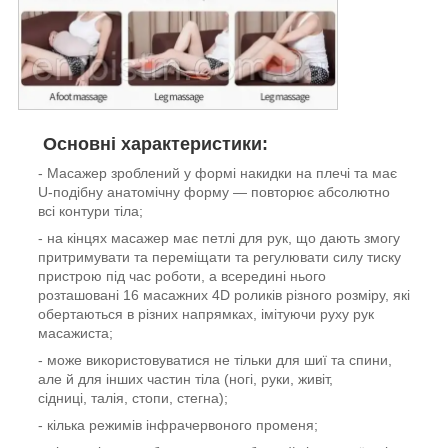
Основні характеристики:
- Масажер зроблений у формі накидки на плечі та має
U-подібну анатомічну форму — повторює абсолютно
всі контури тіла;
- на кінцях масажер має петлі для рук, що дають змогу
притримувати та переміщати та регулювати силу тиску
пристрою під час роботи, а всередині нього
розташовані 16 масажних 4D роликів різного розміру, які
обертаються в різних напрямках, імітуючи руху рук
масажиста;
- може використовуватися не тільки для шиї та спини,
але й для інших частин тіла (ногі, руки, живіт,
сідниці, талія, стопи, стегна);
- кілька режимів інфрачервоного променя;