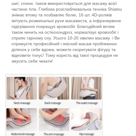
шиї, спини, також використовується для масажу всієї
частини тіла. Глибока розслаблювальна техніка Shiatsu
знімає втому та позбавляє болю, 16 шт. 4D-роліків
імітують розминальні рухи масажиста, а інфрачервоне
підігрівання покращує кровообіг. Благодійний вплив
також чинить на остеохондроз, нормалізує кровообіг і
сприяє гарному сну. Усього 10-20 хвилин масажу і Ви
отримуєте професійний і якісний масаж проблемних
ділянок у себе вдома, можете скоригувати фігуру та
відновити тонус! Тому користь від такої процедури не
змусить себе чекати!