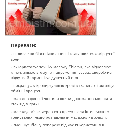
Переваги:
- впливає на біологічно активні точки шийно-комірцевої
зони;
- використовує техніку масажу Shiatsu, яка відновлює
м'язи, знімає втому та напруження, усуває хворобливі
відчуття й гармонізує душевний стан;
- покращує мікроциркуляцію крові в тканинах і активізує
обмінні процеси;
- масаж верхньої частини спини допомагає зменшити
біль від мігрені;
- масажує м'язи черевного преса після інтенсивного
тренування, якщо розташувати масажер на животі;
- зменшує біль у попереку під час використання в