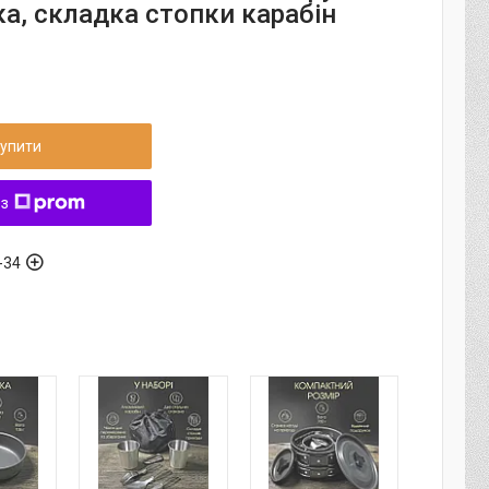
ка, складка стопки карабін
упити
 з
-34