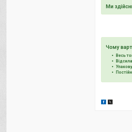
Ми здійс
Чому варт
Весь то
Відсила
Упакову
Постійн