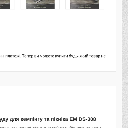
нні платежі. Тепер ви можете купити будь-який товар не
ду для кемпінгу та пікніка EM DS-308
инок на природі, візьміть із собою набір туристичного