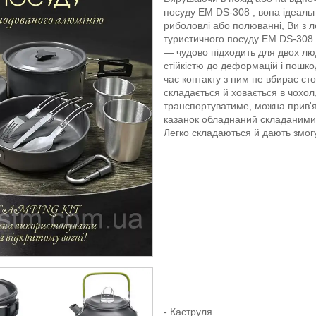
посуду EM DS-308 , вона ідеальн
риболовлі або полюванні, Ви з л
туристичного посуду EM DS-308 
— чудово підходить для двох лю
стійкістю до деформацій і пошко
час контакту з ним не вбирає сто
складається й ховається в чохол
транспортуватиме, можна прив'я
казанок обладнаний складаними 
Легко складаються й дають змогу
- Каструля