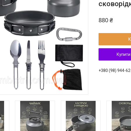
сковорід
880 ₴
К
Купити
+380 (98) 944-62