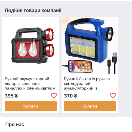
Подібні товари компанії
Ручний акумуляторний
Ручний Ліхтар із ручкою
ліхтар із сонячною
світлодіодний
панеллю й бічним світлом
акумуляторний із
Світлодіодний ліхтар-
сонячною панеллю і
395
370
₴
₴
лампа з PowerBank
PowerBank
Купити
Купити
Про нас