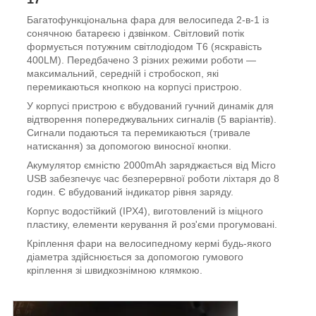
Багатофункціональна фара для велосипеда 2-в-1 із
сонячною батареєю і дзвінком. Світловий потік
формується потужним світлодіодом T6 (яскравість
400LM). Передбачено 3 різних режими роботи —
максимальний, середній і стробоскоп, які
перемикаються кнопкою на корпусі пристрою.
У корпусі пристрою є вбудований гучний динамік для
відтворення попереджувальних сигналів (5 варіантів).
Сигнали подаються та перемикаються (тривале
натискання) за допомогою виносної кнопки.
Акумулятор ємністю 2000mAh заряджається від Micro
USB забезпечує час безперервної роботи ліхтаря до 8
годин. Є вбудований індикатор рівня заряду.
Корпус водостійкий (IPX4), виготовлений із міцного
пластику, елементи керування й роз'єми прогумовані.
Кріплення фари на велосипедному кермі будь-якого
діаметра здійснюється за допомогою гумового
кріплення зі швидкознімною клямкою.