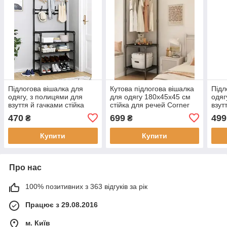
Підлогова вішалка для
Кутова підлогова вішалка
Підл
одягу, з полицями для
для одягу 180х45х45 см
одяг
взуття й гачками стійка
стійка для речей Corner
взут
для речей стелаж Чорна
haner
для 
470
699
499
₴
₴
Купити
Купити
Про нас
100% позитивних з 363 відгуків за рік
Працює з 29.08.2016
м. Київ