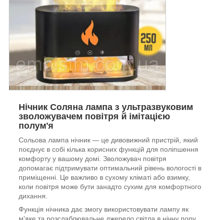
Нічник Соляна лампа з ультразвуковим
зволожувачем повітря й імітацією
полум'я
Сольова лампа нічник — це дивовижний пристрій, який
поєднує в собі кілька корисних функцій для поліпшення
комфорту у вашому домі. Зволожувач повітря
допомагає підтримувати оптимальний рівень вологості в
приміщенні. Це важливо в сухому кліматі або взимку,
коли повітря може бути занадто сухим для комфортного
дихання.
Функція нічника дає змогу використовувати лампу як
м'яке та розслаблювальне джерело світла в нічну пору.