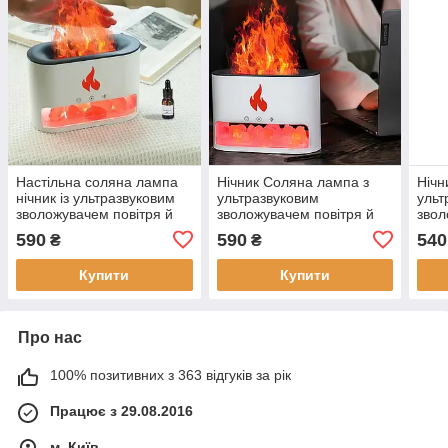
Настільна соляна лампа
Нічник Соляна лампа з
Нічн
нічник із ультразвуковим
ультразвуковим
ульт
зволожувачем повітря й
зволожувачем повітря й
звол
імітацією полум'я
імітацією полум'я
іміт
590
590
540
₴
₴
аромадифузор Білий
резервуаром для олії
резе
Білий
олії
Купити
Купити
Про нас
100% позитивних з 363 відгуків за рік
Працює з 29.08.2016
м. Київ