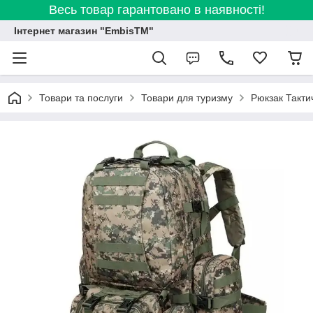
Весь товар гарантовано в наявності!
Інтернет магазин "EmbisTM"
Товари та послуги
Товари для туризму
Рюкзак Такти