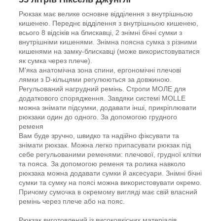
Рюкзак має велике основне відділення з внутрішньою
кишенею. Переднє відділення з внутрішньою кишенею,
всього 8 відсіків на блискавці, 2 знімні бічні сумки з
внутрішніми кишенями. Знімна поясна сумка з різними
кишенями на замку-блискавці (може використовуватися
як сумка через плече).
М'яка анатомічна зона спини, ергономічні плечові
лямки з D-кільцями регулюються за довжиною.
Регульований нагрудний ремінь. Стропи МОЛЕ для
додаткового спорядження. Завдяки системі MOLLE
можна знімати підсумки, додавати інші, прикріплювати
рюкзаки один до одного. За допомогою грудного
ременя
Вам буде зручно, швидко та надійно фіксувати та
знімати рюкзак. Можна легко припасувати рюкзак під
себе регульованими ременями: плечової, грудної клітки
та пояса. За допомогою ременя та ролика навколо
рюкзака можна додавати сумки й аксесуари. Знімні бічні
сумки та сумку на поясі можна використовувати окремо.
Причому сумочка в окремому вигляді має свій власний
ремінь через плече або на пояс.
Рюкзак виготовлений із високоякісних матеріалів.