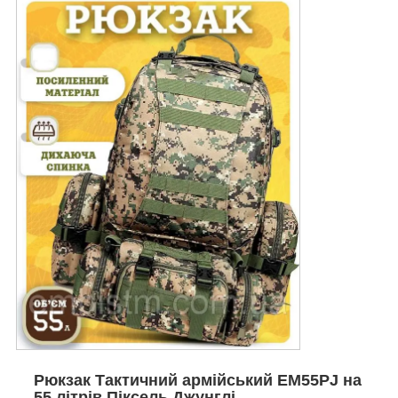
Рюкзак Тактичний армійський EM55PJ на
55 літрів Піксель Джунглі