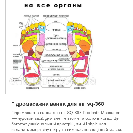
Гідромасажна ванна для ніг sq-368
Гідромасажна ванна для ніг SQ-368 Footbath Massager
— чудовий засіб для зняття втоми та болю в ногах. Це
багатофункціональний пристрій, який і зігріє ноги,
видалить змертвілу шкіру та виконає повноцінний масаж