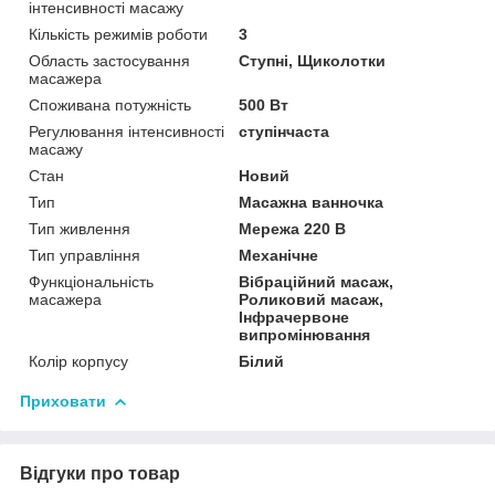
інтенсивності масажу
Кількість режимів роботи
3
Область застосування
Ступні, Щиколотки
масажера
Споживана потужність
500 Вт
Регулювання інтенсивності
ступінчаста
масажу
Стан
Новий
Тип
Масажна ванночка
Тип живлення
Мережа 220 В
Тип управління
Механічне
Функціональність
Вібраційний масаж,
масажера
Роликовий масаж,
Інфрачервоне
випромінювання
Колір корпусу
Білий
Приховати
Відгуки про товар