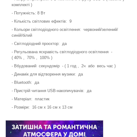
комплекті )
- Потужність: 8 Вт
- Кількість світлових ефектів: 9
- Кольори світлодіодного освітлення: червоний/зелений/
синій/білий
- Світлодіодний проєктор: да
- Регульована яскравість світлодіодного освітлення -
( 40% , 70% , 100% )
- Вбудований секундомір - ( 1 год , 2ч або весь час )
- Динамік для відтворення музики: да
- Bluetooth: да
- Пристрій читання USB-накопичувачів: да
- Матеріал: пластик
- Розміри: 16 см х 16 см х 13 см