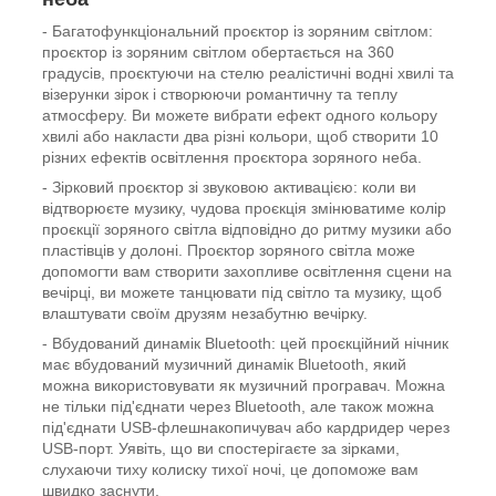
- Багатофункціональний проєктор із зоряним світлом:
проєктор із зоряним світлом обертається на 360
градусів, проєктуючи на стелю реалістичні водні хвилі та
візерунки зірок і створюючи романтичну та теплу
атмосферу. Ви можете вибрати ефект одного кольору
хвилі або накласти два різні кольори, щоб створити 10
різних ефектів освітлення проєктора зоряного неба.
- Зірковий проєктор зі звуковою активацією: коли ви
відтворюєте музику, чудова проєкція змінюватиме колір
проєкції зоряного світла відповідно до ритму музики або
пластівців у долоні. Проєктор зоряного світла може
допомогти вам створити захопливе освітлення сцени на
вечірці, ви можете танцювати під світло та музику, щоб
влаштувати своїм друзям незабутню вечірку.
- Вбудований динамік Bluetooth: цей проєкційний нічник
має вбудований музичний динамік Bluetooth, який
можна використовувати як музичний програвач. Можна
не тільки під'єднати через Bluetooth, але також можна
під'єднати USB-флешнакопичувач або кардридер через
USB-порт. Уявіть, що ви спостерігаєте за зірками,
слухаючи тиху колиску тихої ночі, це допоможе вам
швидко заснути.