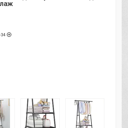
елаж
-34