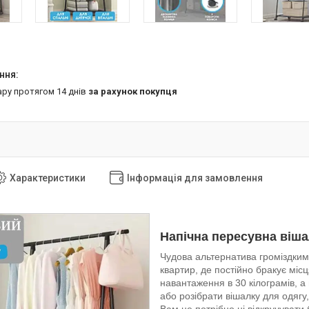
ару протягом 14 днів
за рахунок покупця
Характеристики
Інформація для замовлення
Напічна пересувна віша
Чудова альтернатива громіздки
квартир, де постійно бракує міс
навантаження в 30 кілограмів, а
або розібрати вішалку для одягу,
Вам не потрібно ні відкручувати 