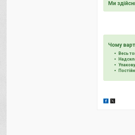
Ми здійс
Чому варт
Весь то
Надсила
Упакову
Постійн