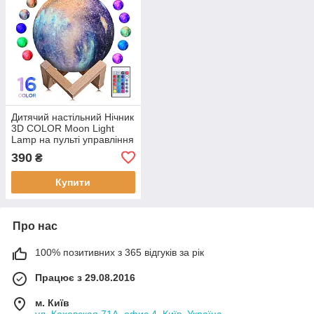
Дитячий настільний Нічник
3D COLOR Moon Light
Lamp на пульті управління
Місяць Лампа Світильник
390
₴
з акумулятором
Купити
Про нас
100% позитивних з 365 відгуків за рік
Працює з 29.08.2016
м. Київ
ул. Каховская 71А, офис 4, Київ, Україна