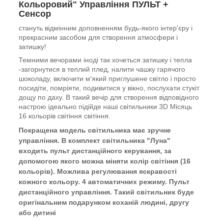
Кольоровий" Управління ПУЛЬТ +
Сенсор
стануть відмінним доповненням будь-якого інтер'єру і
прекрасним засобом для створення атмосфери і
затишку!
Темними вечорами іноді так хочеться затишку і тепла
-загорнутися в теплий плед, налити чашку гарячого
шоколаду, включити м'який приглушене світло і просто
посидіти, помріяти, подивитися у вікно, послухати стукіт
дощу по даху. В такий вечір для створення відповідного
настрою ідеально підійде наші світильники 3D Місяць
16 кольорів світіння світіння.
Покращена модель світильника має зручне
управління.
В комплект світильника "Луна"
входить пульт дистанційного керування, за
допомогою якого можна міняти колір світіння (16
кольорів). Можлива регулювання яскравості
кожного кольору. 4 автоматичних режиму. Пульт
дистанційного управління. Такий світильник буде
оригінальним подарунком коханій людині, другу
або дитині